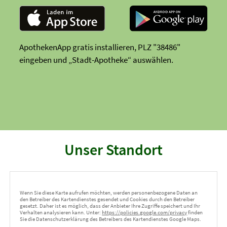
ApothekenApp gratis installieren, PLZ "38486"
eingeben und „Stadt-Apotheke“ auswählen.
Unser Standort
Wenn Sie diese Karte aufrufen möchten, werden personenbezogene Daten an
den Betreiber des Kartendienstes gesendet und Cookies durch den Betreiber
gesetzt. Daher ist es möglich, dass der Anbieter Ihre Zugriffe speichert und Ihr
Verhalten analysieren kann. Unter:
https://policies.google.com/privacy
finden
Sie die Datenschutzerklärung des Betreibers des Kartendienstes Google Maps.