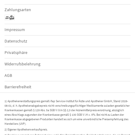
Zahlungsarten
Impressum
Datenschutz
Privatsphäre
Widerrufsbelehrung
AGB
Barrierefreiheit
1) Apothekenerstattungspreis gemäß ifap Service-Institut für Ärzte und Apotheker GmbH, Stand 2026-
08-01; d. h. Apothekenabgabepreis nicht verschreibungspflichtiger Medikamente zulasten gesetzlicher
Krankenkassen gemäß § 129 Abs. 5a SGB V i.V.m §§ 2,3 der Arzneimittelpreisverordnung, abzüglich
eines Abschlags zugunsten der Krankenkasse gemäß § 130 SGB V i.H.v. 5%. Bei nicht zu Lasten der
Krankenkasse abgegebenen Produkten handelt es sich um eine unverbindliche Preisempfehlung des
Herstellers (UVP).
2) Eigener Apothekenverkaufspreis.