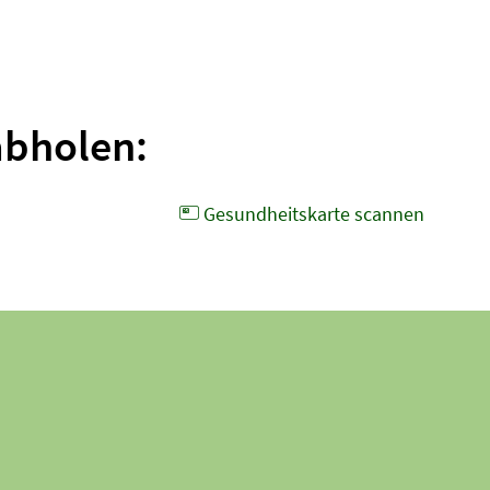
abholen:
Gesund­heits­karte scannen