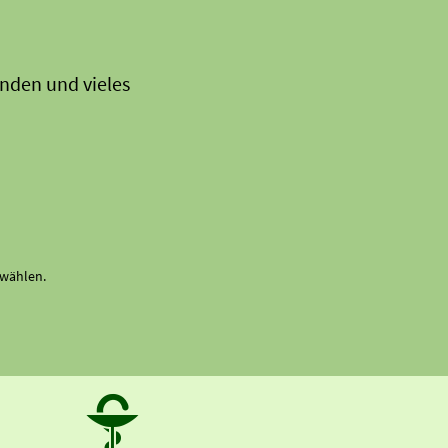
nden und vieles
swählen.