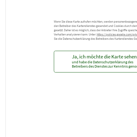
Wenn Sie diese Karte aufrufen möchten, werden personenbezogen
den Betreiber des Kartendienstes gesendet und Cookies durch den
gesetzt. Daher ist es möglich, dass der Anbieter Ihre Zugriffe speich
Verhalten analysieren kann. Unter:
https://policies.google.com/pri
Sie die Datenschutzerklärung des Betreibers des Kartendienstes G
Ja, ich möchte die Karte sehen
und habe die Datenschutzerklärung des
Betreibers des Dienstes zur Kenntnis ge