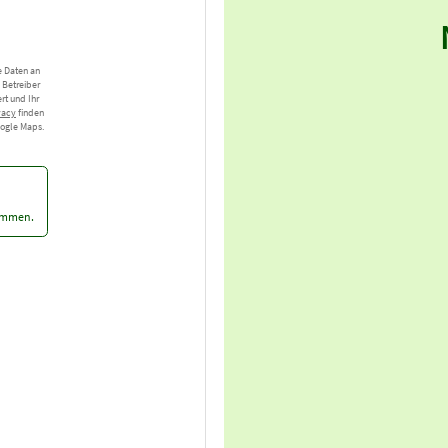
e Daten an
 Betreiber
ert und Ihr
vacy
finden
oogle Maps.
nommen.