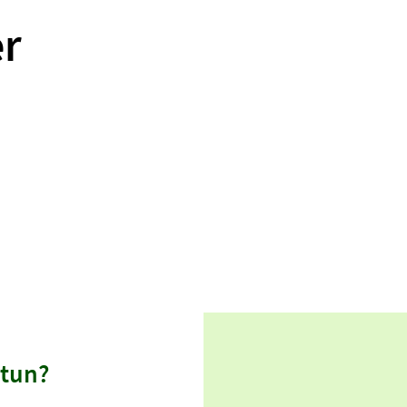
r
 tun?