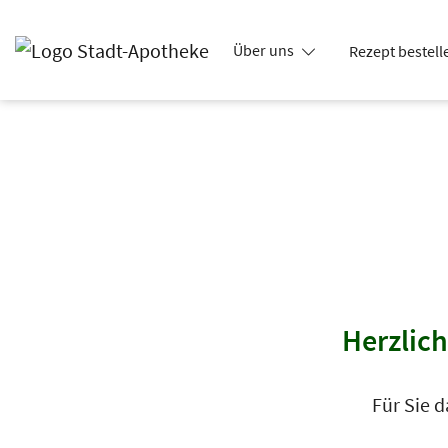
Zum Hauptinhalt springen
Über uns
Rezept bestell
Stadt-Apotheke
Warengruppen
Kontakt
Herzlich
Für Sie d